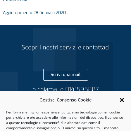
Aggiornamento 28 Gennaio 2020
Scopri i nostri servizi e contattaci
Scrivi una mail
o chiama lo 0141595887
Gestisci Consenso Cookie
Per fornire le migliori esperienze, utilizziamo tecnologie come i cookie
per archiviare e/o accedere alle informazioni del dispositivo. Il consenso
grazianoavvpiano@gmail.com
a queste tecnologie ci consentirà di elaborare dati come il
comportamento di navigazione o ID univoci su questo sito. Il mancato